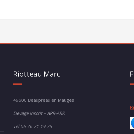
Riotteau Marc
F
49600 Beaupreau en Mauges
R
Elevage inscrit – ARR-ARR
Tél 06 76 71 19 75