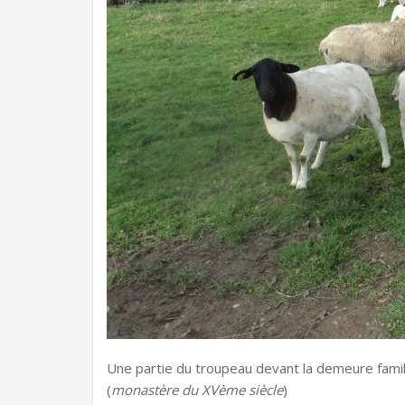
Une partie du troupeau devant la demeure famil
(
monastère du XVème siècle
)