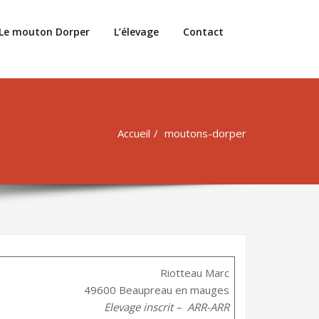
Le mouton Dorper
L’élevage
Contact
Accueil
moutons-dorper
Riotteau Marc
49600 Beaupreau en mauges
Elevage inscrit – ARR-ARR