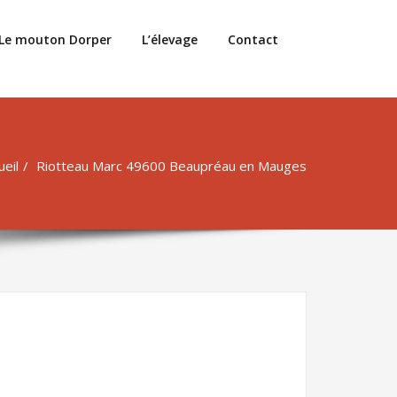
Le mouton Dorper
L’élevage
Contact
ueil
Riotteau Marc 49600 Beaupréau en Mauges