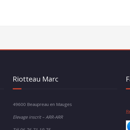
Riotteau Marc
F
49600 Beaupreau en Mauges
R
Elevage inscrit – ARR-ARR
Tél 06 76 71 19 75